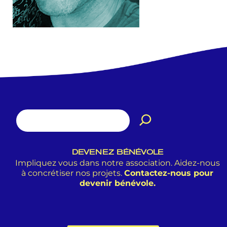
DEVENEZ BÉNÉVOLE
Impliquez vous dans notre association. Aidez-nous
à concrétiser nos projets.
Contactez-nous pour
devenir bénévole.