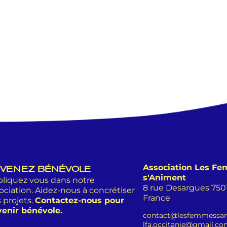
Association Les F
VENEZ BÉNÉVOLE
s'Animent
liquez vous dans notre
8 rue Desargues 75011
ociation. Aidez-nous à concrétiser
France
 projets.
Contactez-nous pour
enir bénévole.
contact@lesfemmessan
lfa.occitanie@gmail.c