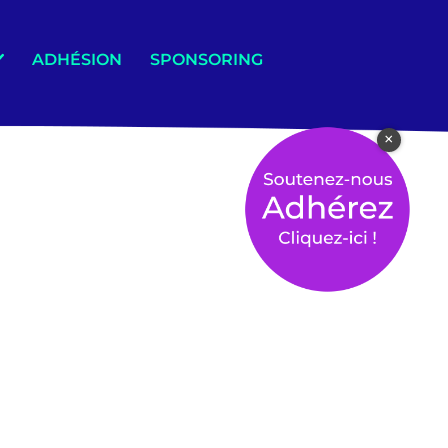
ADHÉSION
SPONSORING
×