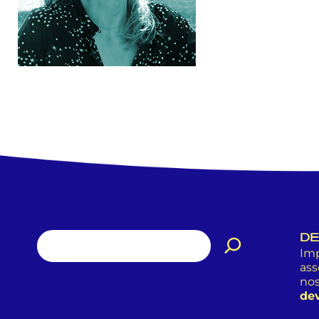
DE
Imp
ass
nos
dev