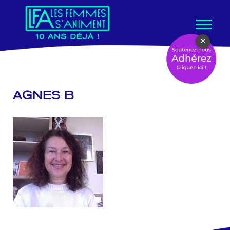
Aller
×
au
contenu
AGNES B