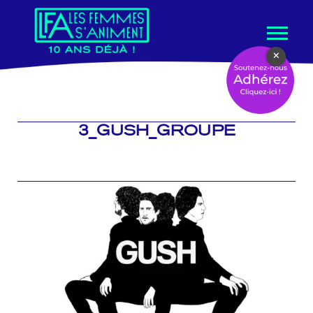
Aller
×
au
contenu
3_GUSH_GROUPE