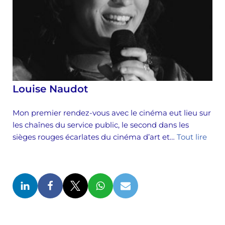
Louise Naudot
Mon premier rendez-vous avec le cinéma eut lieu sur
les chaînes du service public, le second dans les
sièges rouges écarlates du cinéma d’art et…
Tout lire