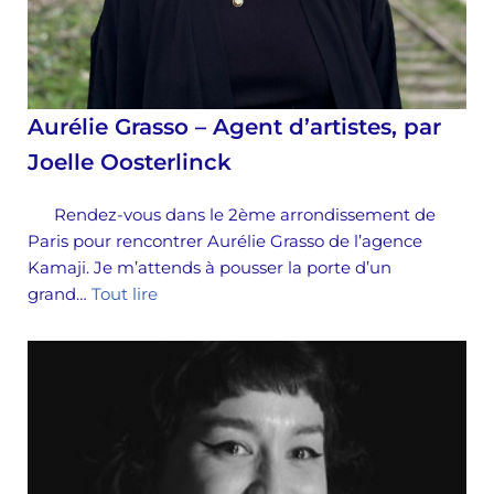
Aurélie Grasso – Agent d’artistes, par
Joelle Oosterlinck
Rendez-vous dans le 2ème arrondissement de
Paris pour rencontrer Aurélie Grasso de l’agence
Kamaji. Je m’attends à pousser la porte d’un
grand…
Tout lire