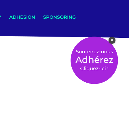
ADHÉSION
SPONSORING
×