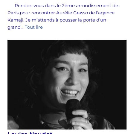
Rendez-vous dans le 2ème arrondissement de
Paris pour rencontrer Aurélie Grasso de l’agence
Kamaji. Je m’attends à pousser la porte d’un
grand…
Tout lire