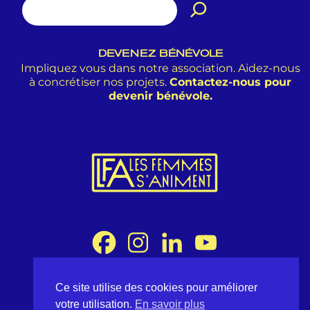
DEVENEZ BÉNÉVOLE
Impliquez vous dans notre association. Aidez-nous
à concrétiser nos projets.
Contactez-nous pour
devenir bénévole.
Ce site utilise des cookies pour améliorer
Association Les Femmes s'Animent
votre utilisation.
En savoir plus
8 rue Desargues 75011 Paris - France