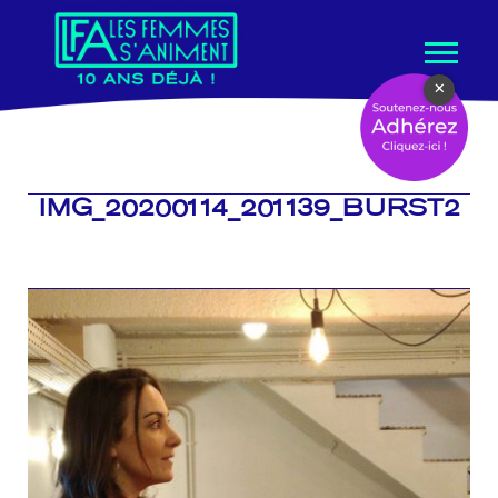
Aller
×
au
contenu
IMG_20200114_201139_BURST2