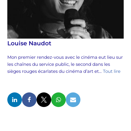
Louise Naudot
Mon premier rendez-vous avec le cinéma eut lieu sur
les chaînes du service public, le second dans les
sièges rouges écarlates du cinéma d’art et…
Tout lire