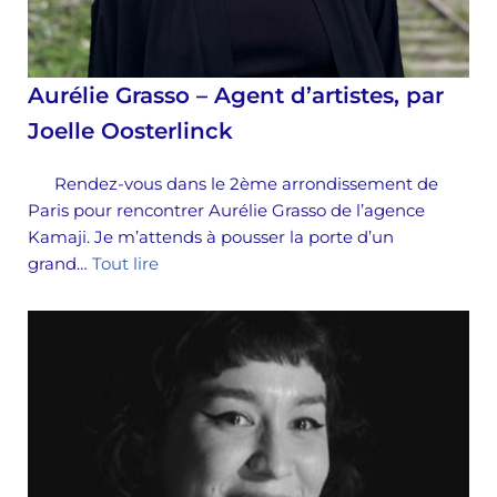
Aurélie Grasso – Agent d’artistes, par
Joelle Oosterlinck
Rendez-vous dans le 2ème arrondissement de
Paris pour rencontrer Aurélie Grasso de l’agence
Kamaji. Je m’attends à pousser la porte d’un
grand…
Tout lire