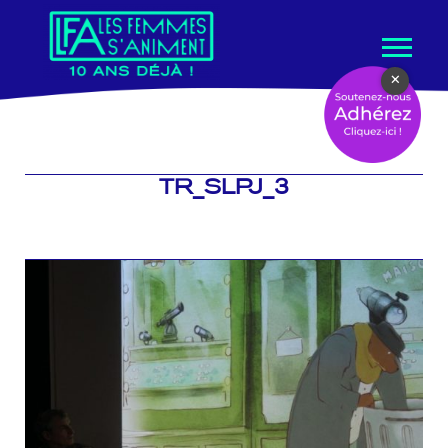
Aller
×
au
contenu
TR_SLPJ_3