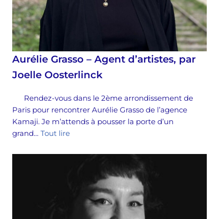
Aurélie Grasso – Agent d’artistes, par
Joelle Oosterlinck
Rendez-vous dans le 2ème arrondissement de
Paris pour rencontrer Aurélie Grasso de l’agence
Kamaji. Je m’attends à pousser la porte d’un
grand…
Tout lire