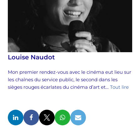
Louise Naudot
Mon premier rendez-vous avec le cinéma eut lieu sur
les chaînes du service public, le second dans les
sièges rouges écarlates du cinéma d’art et…
Tout lire