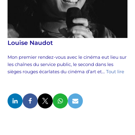
Louise Naudot
Mon premier rendez-vous avec le cinéma eut lieu sur
les chaînes du service public, le second dans les
sièges rouges écarlates du cinéma d’art et…
Tout lire