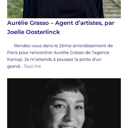
Aurélie Grasso – Agent d’artistes, par
Joelle Oosterlinck
Rendez-vous dans le 2ème arrondissement de
Paris pour rencontrer Aurélie Grasso de l’agence
Kamaji. Je m’attends à pousser la porte d’un
grand…
Tout lire