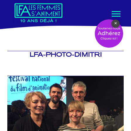
Aller
×
au
contenu
LFA-PHOTO-DIMITRI