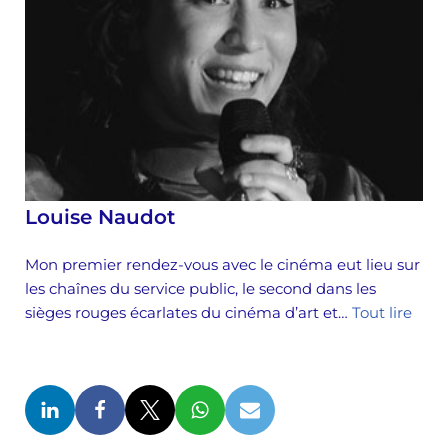
Louise Naudot
Mon premier rendez-vous avec le cinéma eut lieu sur
les chaînes du service public, le second dans les
sièges rouges écarlates du cinéma d’art et…
Tout lire