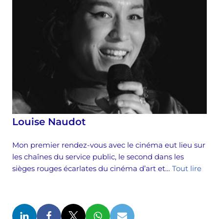
Louise Naudot
Mon premier rendez-vous avec le cinéma eut lieu sur
les chaînes du service public, le second dans les
sièges rouges écarlates du cinéma d’art et…
Tout lire