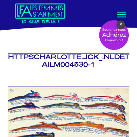
Aller
×
au
contenu
HTTPSCHARLOTTE.JCK_.NLDET
AILM004530-1