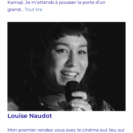
Kamaji. Je m’attends à pousser la porte d’un
grand…
Tout lire
Louise Naudot
Mon premier rendez-vous avec le cinéma eut lieu sur