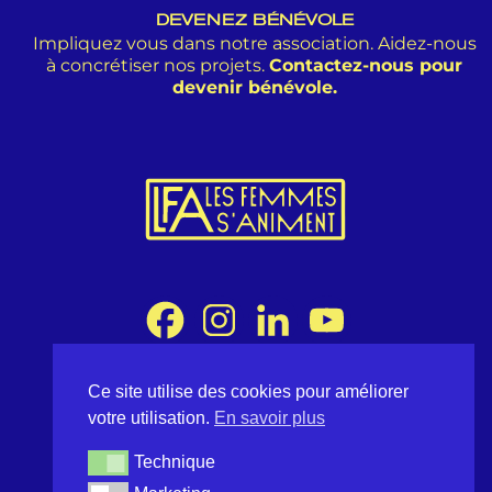
DEVENEZ BÉNÉVOLE
Impliquez vous dans notre association. Aidez-nous
à concrétiser nos projets.
Contactez-nous pour
devenir bénévole.
Ce site utilise des cookies pour améliorer
Association Les Femmes s'Animent
votre utilisation.
En savoir plus
8 rue Desargues 75011 Paris - France
contact@lesfemmessaniment.fr
Technique
Technique
lfa.occitanie@gmail.com