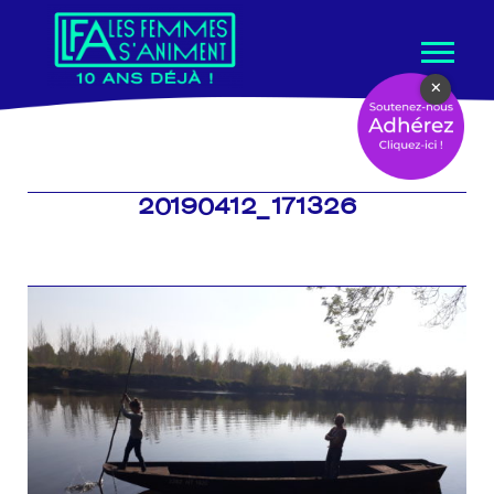
Aller
×
au
contenu
20190412_171326