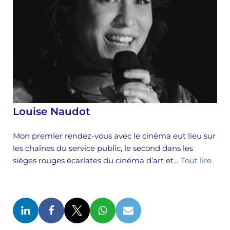
Louise Naudot
Mon premier rendez-vous avec le cinéma eut lieu sur
les chaînes du service public, le second dans les
sièges rouges écarlates du cinéma d’art et…
Tout lire