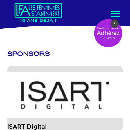
Aller
×
au
contenu
SPONSORS
ISART Digital