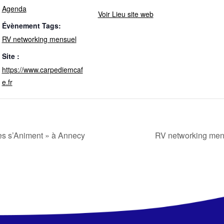
Agenda
Voir Lieu site web
Évènement Tags:
RV networking mensuel
Site :
https://www.carpediemcaf
e.fr
es s’Animent » à Annecy
RV networking me