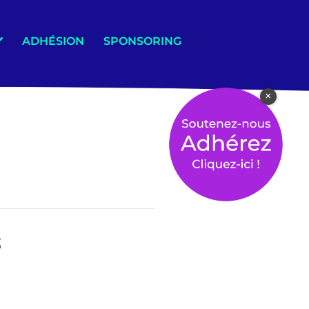
ADHÉSION
SPONSORING
×
s