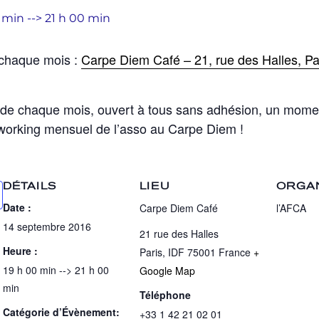
0 min
-->
21 h 00 min
 chaque mois :
Carpe Diem Café – 21, rue des Halles, Pa
 de chaque mois, ouvert à tous sans adhésion, un moment
tworking mensuel de l’asso au Carpe Diem !
DÉTAILS
LIEU
ORGA
Date :
Carpe Diem Café
l’AFCA
14 septembre 2016
21 rue des Halles
Heure :
Paris
,
IDF
75001
France
+
19 h 00 min --> 21 h 00
Google Map
min
Téléphone
Catégorie d’Évènement:
+33 1 42 21 02 01