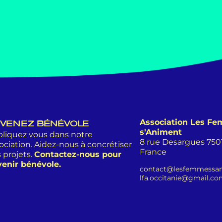
Association Les F
VENEZ BÉNÉVOLE
s'Animent
liquez vous dans notre
8 rue Desargues 75011
ociation. Aidez-nous à concrétiser
France
 projets.
Contactez-nous pour
enir bénévole.
contact@lesfemmessan
lfa.occitanie@gmail.c