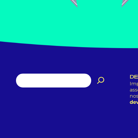
DE
Imp
ass
nos
dev