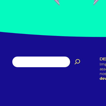
DE
Imp
ass
nos
dev