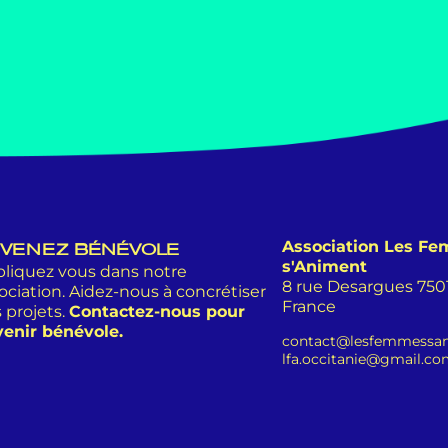
Association Les F
VENEZ BÉNÉVOLE
s'Animent
liquez vous dans notre
8 rue Desargues 75011
ociation. Aidez-nous à concrétiser
France
 projets.
Contactez-nous pour
enir bénévole.
contact@lesfemmessan
lfa.occitanie@gmail.c