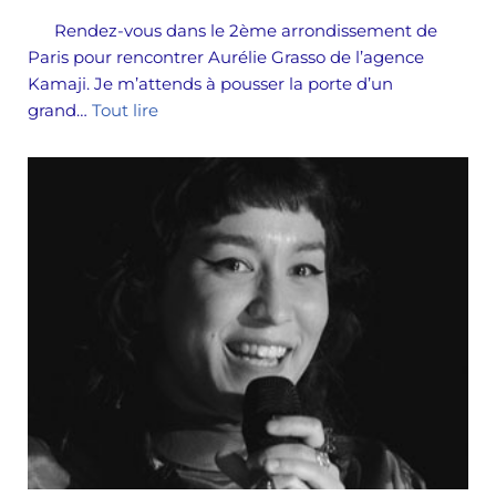
Rendez-vous dans le 2ème arrondissement de
Paris pour rencontrer Aurélie Grasso de l’agence
Kamaji. Je m’attends à pousser la porte d’un
grand…
Tout lire