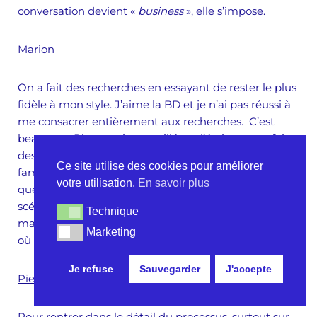
conversation devient «
business
», elle s’impose.
Marion
On a fait des recherches en essayant de rester le plus
fidèle à mon style. J’aime la BD et je n’ai pas réussi à
me consacrer entièrement aux recherches. C’est
beaucoup Pierre qui a travaillé sur l’écriture et a fait
des tests. Après, on en parle, c’est toute notre vie de
Ce site utilise des cookies pour améliorer
famille qui est consacrée à cela avec tous les risques
votre utilisation.
En savoir plus
que cela implique (rire). On en parle, on revient sur le
scénario, mais parfois il y a des périodes où l’on
Technique
Technique
manque de recul et on veut tout changer sans savoir
Marketing
Marketing
où aller. C’est long le scénario.
Je refuse
Sauvegarder
J'accepte
Pierre
Pour rentrer dans le détail du processus, surtout sur