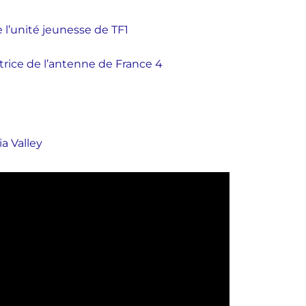
 l’unité jeunesse de TF1
trice de l’antenne de France 4
a Valley