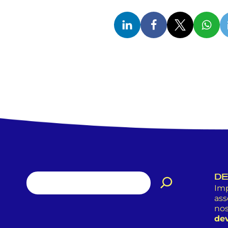
DE
Imp
ass
nos
dev