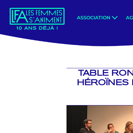
Aller
ASSOCIATION
A
au
contenu
TABLE RON
HÉROÏNES