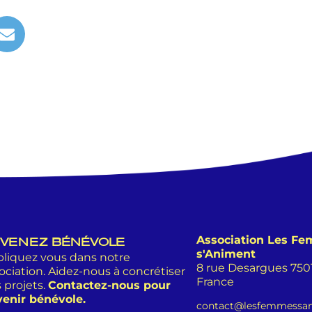
Association Les F
VENEZ BÉNÉVOLE
s'Animent
liquez vous dans notre
8 rue Desargues 75011
ociation. Aidez-nous à concrétiser
France
 projets.
Contactez-nous pour
enir bénévole.
contact@lesfemmessan