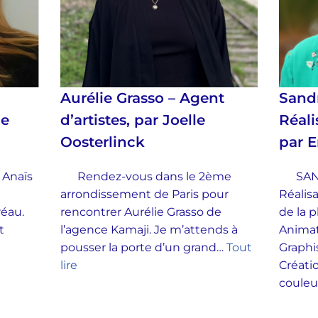
Aurélie Grasso – Agent
Sand
ie
d’artistes, par Joelle
Réali
Oosterlinck
par 
 Anaïs
Rendez-vous dans le 2ème
SAND
arrondissement de Paris pour
Réalisa
Préau.
rencontrer Aurélie Grasso de
de la p
t
l’agence Kamaji. Je m’attends à
Animat
pousser la porte d’un grand…
Tout
Graphi
lire
Créati
couleu