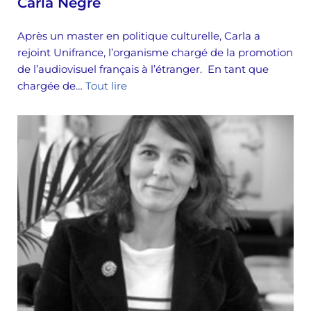
Carla Negre
Après un master en politique culturelle, Carla a
rejoint Unifrance, l’organisme chargé de la promotion
de l’audiovisuel français à l’étranger. En tant que
chargée de…
Tout lire