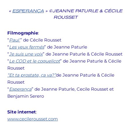
«
ESPERANÇA
» ©JEANNE PATURLE & CÉCILE
ROUSSET
Filmographie
:
“
Paul
” de Cécile Rousset
“
Les yeux fermés
” de Jeanne Paturle
“
Je suis une voix
” de Jeanne Paturle & Cécile Rousset
“
Le COD et le coquelicot
” de Jeanne Paturle & Cécile
Rousset
“Et ta prostate, ça va?”
de Jeanne Paturle & Cécile
Rousset
“
Esperança
” de Jeanne Paturle, Cecile Rousset et
Benjamin Serero
Site internet
:
www.cecilerousset.com