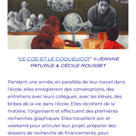
“
LE COD ET LE COQUELICOT
” ©JEANNE
PATURLE & CÉCILE ROUSSET
Pendant une année, en parallèle de leur travail dans
l’école, elles enregistrent des conversations, des
entretiens avec leurs collègues, avec les élèves, des
bribes de la vie dans l’école. Elles récoltent de la
matière, l’organisent et effectuent des premières
recherches graphiques. Elles travaillent soir et
weekend pour articuler leur projet, préparer des
dossiers de recherche de financements, pour