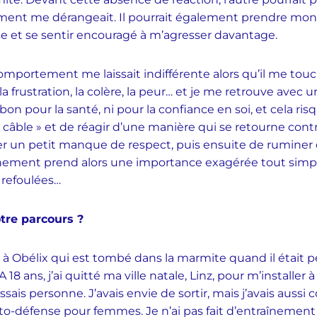
ent me dérangeait. Il pourrait également prendre mon
e et se sentir encouragé à m’agresser davantage.
comportement me laissait indifférente alors qu’il me tou
, la frustration, la colère, la peur… et je me retrouve avec
on pour la santé, ni pour la confiance en soi, et cela ris
n câble » et de réagir d’une manière qui se retourne contr
sser un petit manque de respect, puis ensuite de ruminer
événement prend alors une importance exagérée tout sim
 refoulées…
otre parcours ?
à Obélix qui est tombé dans la marmite quand il était peti
 18 ans, j’ai quitté ma ville natale, Linz, pour m’installe
sais personne. J’avais envie de sortir, mais j’avais aussi
auto-défense pour femmes. Je n’ai pas fait d’entraînement