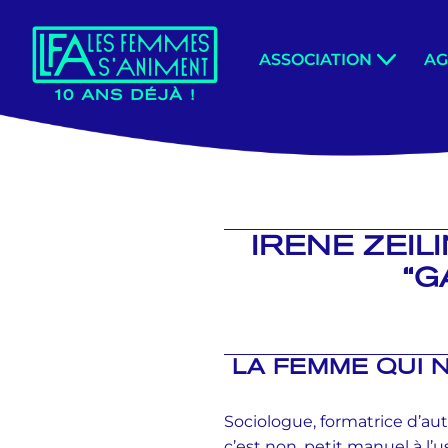
Aller
ASSOCIATION
A
au
contenu
IRENE ZEIL
“G
LA FEMME QUI 
Sociologue, formatrice d’aut
c’est non, petit manuel à l’