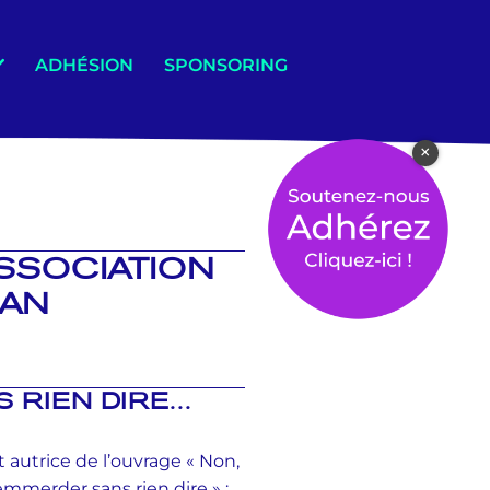
ADHÉSION
SPONSORING
×
ASSOCIATION
LAN
S RIEN DIRE…
 autrice de l’ouvrage « Non,
emmerder sans rien dire » ;