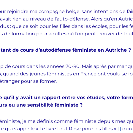
 pour rejoindre ma compagne belge, sans intentions de fa
n’y avait rien au niveau de l’auto-défense. Alors qu’en Autr
us : que ce soit pour les filles dans les écoles, pour le
res de formation pour adultes où l’on peut trouver de tout
utant de cours d’autodéfense féministe en Autriche ?
up de cours dans les années 70-80. Mais après par manque
 quand des jeunes féministes en France ont voulu se form
l’étranger pour se former.
 qu’il y avait un rapport entre vos études, votre form
rs eu une sensibilité féministe ?
s féministe, je me définis comme féministe depuis mes q
 qui s’appelle « Le livre tout Rose pour les filles »
[1]
qui e