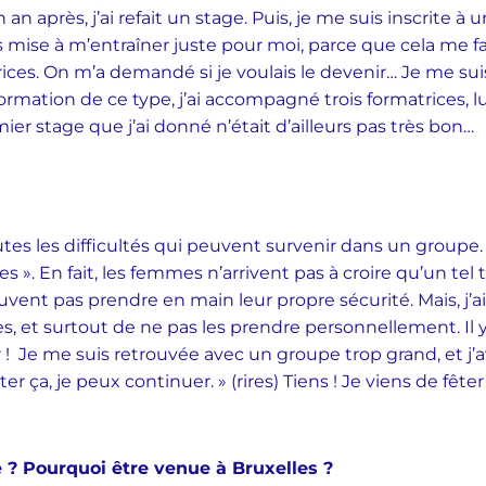
an après, j’ai refait un stage. Puis, je me suis inscrite 
mise à m’entraîner juste pour moi, parce que cela me fais
rices. On m’a demandé si je voulais le devenir… Je me suis
formation de ce type, j’ai accompagné trois formatrices, lu 
er stage que j’ai donné n’était d’ailleurs pas très bon…
utes les difficultés qui peuvent survenir dans un groupe. 
es ». En fait, les femmes n’arrivent pas à croire qu’un tel
euvent pas prendre en main leur propre sécurité. Mais, j’ai
s, et surtout de ne pas les prendre personnellement. Il
r ! Je me suis retrouvée avec un groupe trop grand, et j’av
ter ça, je peux continuer. » (rires) Tiens ! Je viens de fê
 ? Pourquoi être venue à Bruxelles ?