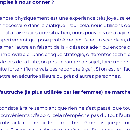
mples à nous donner ?
endre physiquement est une expérience très joyeuse et 
nécessaire dans la pratique. Pour cela, nous utilisons de
l à l’aise dans une situation, nous pouvons déjà agir. On
omportement qui pose problème (ex : faire un scandale), 
almer l’autre en faisant de la « désescalade » ou encore 
imprévisible. Dans chaque stratégie, différentes techn
s le cas de la fuite, on peut changer de sujet, faire une r
ite forte » (“je ne vais pas répondre à ça”). Si on est en fa
mettre en sécurité ailleurs ou près d’autres personnes.
’autruche (la plus utilisée par les femmes) ne marche-
onsiste à faire semblant que rien ne s’est passé, que tou
 inconvénients : d’abord, cela n’empêche pas du tout l’aut
un obstacle contre lui. Je ne montre même pas que je t
imite. Devant cette absence de réaction, l’autre pourrait 